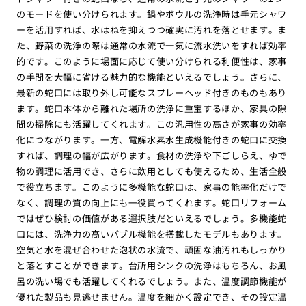
のモードを使い分けられます。鍋やボウルの洗浄時は手元シャワ
ーを活用すれば、水はねを抑えつつ確実に汚れを落とせます。ま
た、野菜の洗浄の際は通常の水流で一気に流水洗いをすれば効率
的です。このように場面に応じて使い分けられる利便性は、家事
の手間を大幅に省ける魅力的な機能といえるでしょう。さらに、
最新の蛇口には取り外し可能なスプレーヘッド付きのものもあり
ます。蛇口本体から離れた場所の洗浄に重宝するほか、家具の隙
間の掃除にも活躍してくれます。この汎用性の高さが家事の効率
化につながります。一方、電解水素水生成機能付きの蛇口に交換
すれば、調理の幅が広がります。食材の洗浄や下ごしらえ、ゆで
物の調理に活用でき、さらに飲用としても使えるため、生活全般
で役立ちます。このように多機能な蛇口は、家事の能率化だけで
なく、調理の質の向上にも一役買ってくれます。蛇口リフォーム
ではぜひ検討の価値がある選択肢だといえるでしょう。多機能蛇
口には、洗浄力の高いバブル機能を搭載したモデルもあります。
空気と水を混ぜ合わせた泡状の水流で、頑固な油汚れもしっかり
と落とすことができます。台所用シンクの洗浄はもちろん、お風
呂の洗い場でも活躍してくれるでしょう。また、温度調節機能が
優れた製品も見逃せません。温度を細かく設定でき、その設定温