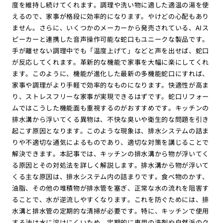
度を維持し続けてくれます。調理や洗い物に適した適温の湯を使
えるので、家事が格段に効率的になります。やけどの心配もあり
ません。さらに、いくつかのメーカーから発売されている、AIス
ピーカーと連携した音声操作可能な蛇口もユニークな製品です。
手が離せない調理中でも「温度上げて」などと声を出せば、蛇口
が反応してくれます。革新的な機能で家事を大幅に楽にしてくれ
ます。このように、機能が進化した最新の多機能蛇口にすれば、
家事や調理がより手軽で効率的なものになります。快適性が高ま
り、ストレスフリーな家事が実現できるはずです。蛇口リフォー
ムではこうした機能面も重視するのがおすすめです。キッチンの
排水溝から浮いてくる異物は、不快な臭いや衛生的な問題を引き
起こす原因となります。このような現象は、排水システムの詰ま
りや不適切な通気によるものであり、適切な対策を講じることで
解決できます。本記事では、キッチンの排水溝から物が浮いてく
る原因とその対処法を詳しく解説します。排水溝から物が浮いて
くる主な原因は、排水システム内の詰まりです。食べ物のかす、
油脂、その他の堆積物が排水管を塞ぎ、正常な水の流れを阻害す
ることで、水が逆流しやすくなります。これを防ぐためには、排
水溝と排水管の定期的な清掃が必要です。特に、キッチンで使用
する油は水に溶けにくいため、定期的に専用の洗剤や自然派のク