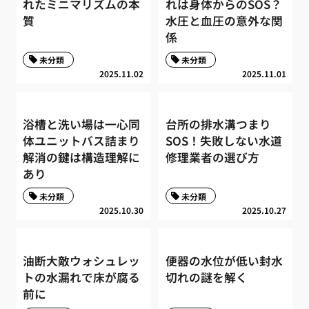
れたミニマリズムの本
れは身体からのSOS？
質
水圧と血圧の意外な関
係
未分類
未分類
2025.11.02
2025.11.01
浴槽と洗い場は一心同
台所の排水溝つまり
体ユニットバス詰まり
SOS！失敗しない水道
解消の鍵は構造理解に
修理業者の選び方
あり
未分類
未分類
2025.10.30
2025.10.27
油断大敵ウォシュレッ
便器の水位が低い封水
トの水漏れで床が腐る
切れの謎を解く
前に