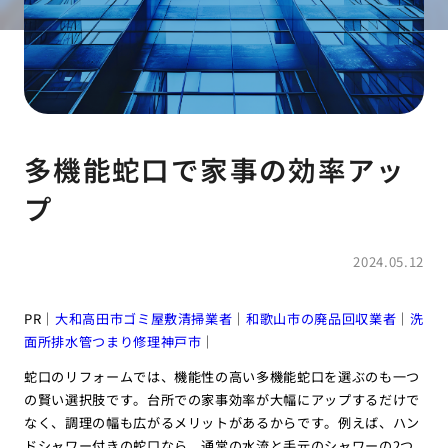
多機能蛇口で家事の効率アッ
プ
2024.05.12
PR｜
大和高田市ゴミ屋敷清掃業者
｜
和歌山市の廃品回収業者
｜
洗
面所排水管つまり修理神戸市
｜
蛇口のリフォームでは、機能性の高い多機能蛇口を選ぶのも一つ
の賢い選択肢です。台所での家事効率が大幅にアップするだけで
なく、調理の幅も広がるメリットがあるからです。例えば、ハン
ドシャワー付きの蛇口なら、通常の水流と手元のシャワーの2つ