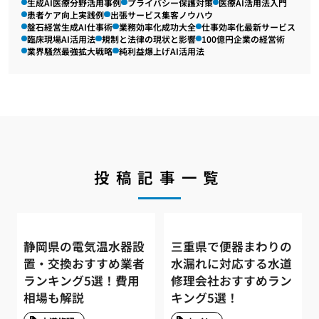
生成AI医療分野活用事例
プライバシー保護対策
医療AI活用法入門
患者ケア向上実践例
出張サービス集客ノウハウ
盤石経営生成AI仕事術
業務効率化成功大全
仕事効率化最新サービス
臨床現場AI活用法
規制と法律の現状と影響
100億円企業の経営術
業界騒然最強拡大戦略
純利益爆上げAI活用法
投稿記事一覧
静岡県の電気温水器設
三重県で便器まわりの
置・交換おすすめ業者
水漏れに対応する水道
ランキング5選！費用
修理会社おすすめラン
相場も解説
キング5選！