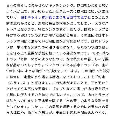
日々の暮らしに欠かせないキッチンシンク。蛇口をひねると勢い
よく水が出て、使い終わった水はスムーズに排水口に吸い込まれ
ていく。
漏水やトイレ排水管つまりを日野市で直すと
この当たり
前の流れが滞ると、途端に毎日の家事が滞ってしまい、大きなス
トレスとなります。特にシンクのすぐ下あたり、排水トラップと
呼ばれる部分で水の流れが悪いと感じる場合、その原因は排水ト
ラップの内部に潜んでいる可能性が非常に高いです。排水トラッ
プは、単に水を流すための通り道ではなく、私たちの快適な暮ら
しを守る上で重要な役割を担っている部品なのです。 では、排水
トラップとは一体どのようなもので、なぜ私たちの暮らしに必要
な部品なのでしょうか。シンクの下にある排水トラップは、主に
S字やP字のような曲がった形状をしています。この曲がった部分
には常に一定量の水が溜まる構造になっており、これを「封水
（ふうすい）」と呼びます。この封水があることで、下水道から
上がってくる不快な悪臭や、ゴキブリなどの害虫が排水管を通っ
て屋内に侵入するのを防いでいるのです。いわば、排水トラップ
は私たちの住まいと下水道を隔てる「水の蓋」のような役割を果
たしています。しかし、この臭気を遮断するために必要な水の溜
まる構造や、曲がった形状が、皮肉にも汚れを溜め込みやすく、