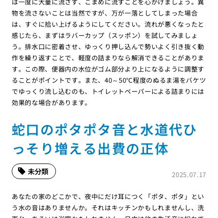
は一度に大量に流さず、こまめに流すことを心がけましょう。異
物を流さないことは当然ですが、万が一落としてしまった場合
は、すぐに拾い上げるようにしてください。流れが悪くなったと
感じたら、まずはラバーカップ（スッポン）を試してみましょ
う。排水口に密着させ、ゆっくり押し込んで勢いよく引き抜く動
作を繰り返すことで、軽度の詰まりなら解消できることがありま
す。この際、便器内の水位がゴム部分より上になるように調整す
ることがポイントです。また、40～50℃程度のぬるま湯をバケツ
でゆっくり流し込むのも、トイレットペーパーによる詰まりには
効果的な場合があります。
蛇口のポタポタ音と水道代ひ
っそり増える出費の正体
未分類
2025.07.17
あなたの家のどこかで、夜中にだけ耳につく「ポタ、ポタ」とい
う水の音はありませんか。それはキッチンかもしれませんし、洗