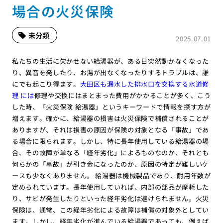
場合の火災保険
未分類
2025.07.01
私たちの生活に欠かせない給湯器が、ある日突然動かなくなった
り、異音を発したり、お湯が出なくなったりするトラブルは、誰
にでも起こり得ます。
大田区も漏水した排水口を交換する水道修
理 には
修理や交換にはまとまった費用がかかることが多く、こう
した時、「火災保険 給湯器」というキーワードで情報を探す方が
増えます。確かに、給湯器の損害は火災保険で補償されることが
ありますが、それは損害の原因が保険の対象となる「事故」であ
る場合に限られます。しかし、特に長年使用している給湯器の場
合、その故障が単なる「経年劣化」によるものなのか、それとも
何らかの「事故」が引き金になったのか、原因の特定が難しいケ
ースも少なくありません。 給湯器は機械製品であり、耐用年数が
定められています。長年使用していれば、内部の部品が摩耗した
り、サビが発生したりといった経年劣化は避けられません。火災
保険は、通常、この経年劣化による故障は補償の対象外としてい
ます。しかし、経年劣化が進んでいる給湯器であっても、例えば