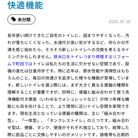
快適機能
未分類
2025.07.10
長年使い続けてきたご自宅のトイレに、詰まりやすくなった、汚
れが落ちにくくなった、水道代が高い気がするなど、何らかの不
満を感じ始めたら、そろそろ新しいトイレへの交換を考えるタイ
ミングかもしれません。
排水口をトイレつまり修理するリフォー
ムで町田では
トイレは私たちの生活に欠かせない空間であり、設
備の進化は日進月歩です。特に近年は、節水性能や清掃性はもち
ろんのこと、毎日の快適さを追求した様々な機能が登場していま
す。新しいトイレを選ぶ際には、まず大きく異なる便器の種類を
理解することが重要ですが、同時に、便器と組み合わせて使う洗
浄機能付き便座（いわゆるウォシュレットなど）が持つ多様な機
能にも目を向けることで、より理想に近いトイレ空間を実現でき
ます。現在主流となっている便器の種類は、主に「組み合わせ
型」、「一体型」、「タンクレストイレ」の三つです。組み合わ
せ型は、便器、タンク、便座がそれぞれ独立しており、故障した
際に部品ごとに交換しやすいのがメリットです。価格帯も比較的