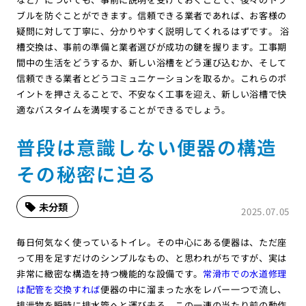
ブルを防ぐことができます。信頼できる業者であれば、お客様の
疑問に対して丁寧に、分かりやすく説明してくれるはずです。 浴
槽交換は、事前の準備と業者選びが成功の鍵を握ります。工事期
間中の生活をどうするか、新しい浴槽をどう運び込むか、そして
信頼できる業者とどうコミュニケーションを取るか。これらのポ
イントを押さえることで、不安なく工事を迎え、新しい浴槽で快
適なバスタイムを満喫することができるでしょう。
普段は意識しない便器の構造
その秘密に迫る
未分類
2025.07.05
毎日何気なく使っているトイレ。その中心にある便器は、ただ座
って用を足すだけのシンプルなもの、と思われがちですが、実は
非常に緻密な構造を持つ機能的な設備です。
常滑市での水道修理
は配管を交換すれば
便器の中に溜まった水をレバー一つで流し、
排泄物を瞬時に排水管へと運び去る。この一連の当たり前の動作