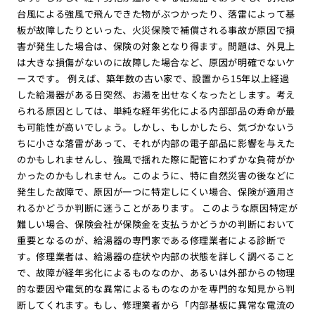
台風による強風で飛んできた物がぶつかったり、落雷によって基
板が故障したりといった、火災保険で補償される事故が原因で損
害が発生した場合は、保険の対象となり得ます。問題は、外見上
は大きな損傷がないのに故障した場合など、原因が明確でないケ
ースです。 例えば、築年数の古い家で、設置から15年以上経過
した給湯器がある日突然、お湯を出せなくなったとします。考え
られる原因としては、単純な経年劣化による内部部品の寿命が最
も可能性が高いでしょう。しかし、もしかしたら、気づかないう
ちに小さな落雷があって、それが内部の電子部品に影響を与えた
のかもしれませんし、強風で揺れた際に配管にわずかな負荷がか
かったのかもしれません。このように、特に自然災害の後などに
発生した故障で、原因が一つに特定しにくい場合、保険が適用さ
れるかどうか判断に迷うことがあります。 このような原因特定が
難しい場合、保険会社が保険金を支払うかどうかの判断において
重要となるのが、給湯器の専門家である修理業者による診断で
す。修理業者は、給湯器の症状や内部の状態を詳しく調べること
で、故障が経年劣化によるものなのか、あるいは外部からの物理
的な要因や電気的な異常によるものなのかを専門的な知見から判
断してくれます。もし、修理業者から「内部基板に異常な電流の