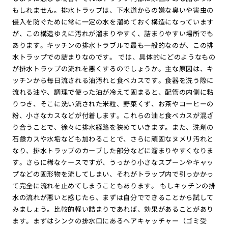
もしれません。排水トラップは、下水道からの嫌な臭いや害虫の
侵入を防ぐために常に一定の水を溜めておく構造になっています
が、この構造ゆえに汚れが溜まりやすく、詰まりやすい場所でも
あります。キッチンの排水トラブルで最も一般的なのが、この排
水トラップでの詰まりなのです。 では、具体的にどのようなもの
が排水トラップの流れを悪くするのでしょうか。主な原因は、キ
ッチンから毎日流される油汚れと食べカスです。食器を洗う際に
流れる油や、調理で使った油が冷えて固まると、配管の内側に粘
りつき、そこに洗い流された米粒、野菜くず、お茶やコーヒーの
粉、小さなカスなどが付着します。これらの油と食べカスが混ざ
り合うことで、徐々に排水経路を狭めていきます。また、洗剤の
石鹸カスや水垢なども加わることで、さらに頑固なヌメリ汚れと
なり、排水トラップのカーブした部分などに溜まりやすくなりま
す。さらに稀なケースですが、うっかり小さなスプーンやキャッ
プなどの固形物を流してしまい、それがトラップ内で引っかかっ
て完全に流れを止めてしまうこともあります。 もしキッチンの排
水の流れが悪いと感じたら、まずは自分でできることから試して
みましょう。比較的軽い詰まりであれば、効果があることがあり
ます。まずはシンクの排水口にあるヘアキャッチャー（ゴミ受