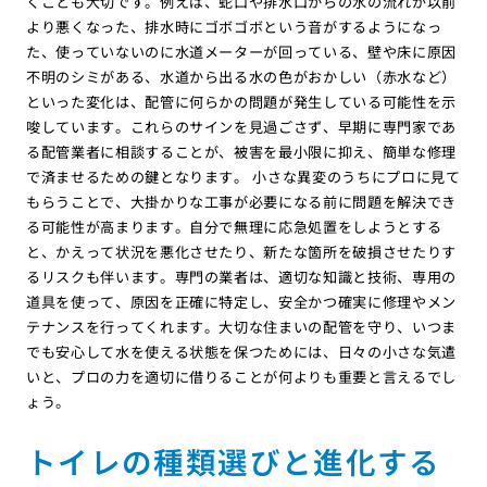
くことも大切です。例えば、蛇口や排水口からの水の流れが以前
より悪くなった、排水時にゴボゴボという音がするようになっ
た、使っていないのに水道メーターが回っている、壁や床に原因
不明のシミがある、水道から出る水の色がおかしい（赤水など）
といった変化は、配管に何らかの問題が発生している可能性を示
唆しています。これらのサインを見過ごさず、早期に専門家であ
る配管業者に相談することが、被害を最小限に抑え、簡単な修理
で済ませるための鍵となります。 小さな異変のうちにプロに見て
もらうことで、大掛かりな工事が必要になる前に問題を解決でき
る可能性が高まります。自分で無理に応急処置をしようとする
と、かえって状況を悪化させたり、新たな箇所を破損させたりす
るリスクも伴います。専門の業者は、適切な知識と技術、専用の
道具を使って、原因を正確に特定し、安全かつ確実に修理やメン
テナンスを行ってくれます。大切な住まいの配管を守り、いつま
でも安心して水を使える状態を保つためには、日々の小さな気遣
いと、プロの力を適切に借りることが何よりも重要と言えるでし
ょう。
トイレの種類選びと進化する