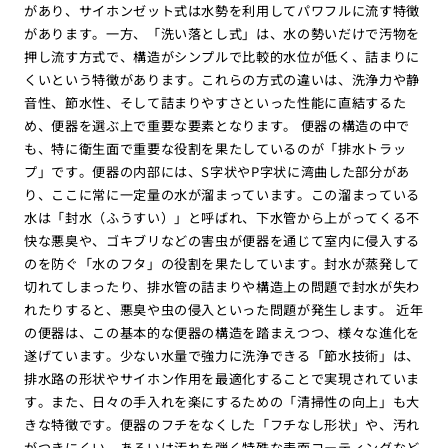
があり、サイホンゼット式は水勢を利用してパワフルに流す特徴
があります。一方、「洗い落とし式」は、水の勢いだけで汚物を
押し流す方式で、構造がシンプルで比較的水位が低く、詰まりに
くいという特徴があります。これらの方式の違いは、洗浄力や静
音性、節水性、そして詰まりやすさといった性能に直結するた
め、便器を選ぶ上で重要な要素となります。 便器の構造の中で
も、特に衛生面で重要な役割を果たしているのが「排水トラッ
プ」です。便器の内部には、S字状やP字状に湾曲した部分があ
り、ここに常に一定量の水が溜まっています。この溜まっている
水は「封水（ふうすい）」と呼ばれ、下水管から上がってくる不
快な悪臭や、ゴキブリなどの害虫が便器を通じて室内に侵入する
のを防ぐ「水のフタ」の役割を果たしています。封水が蒸発して
切れてしまったり、排水管の詰まりや構造上の問題で封水が失わ
れたりすると、悪臭や虫の侵入といった問題が発生します。 近年
の便器は、この基本的な便器の構造を踏まえつつ、様々な進化を
遂げています。少ない水量で強力に洗浄できる「節水技術」は、
排水路の形状やサイホン作用を最適化することで実現されていま
す。また、日々の手入れを楽にするための「清掃性の向上」も大
きな特徴です。便器のフチをなくした「フチなし形状」や、汚れ
がつきにくい、あるいは汚れを弾く特殊な表面コーティングなど