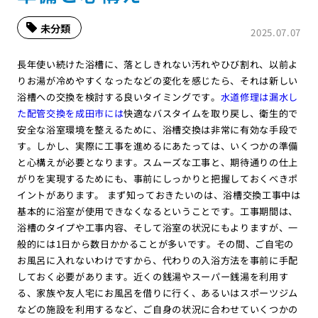
未分類
2025.07.07
長年使い続けた浴槽に、落としきれない汚れやひび割れ、以前よ
りお湯が冷めやすくなったなどの変化を感じたら、それは新しい
浴槽への交換を検討する良いタイミングです。
水道修理は漏水し
た配管交換を成田市には
快適なバスタイムを取り戻し、衛生的で
安全な浴室環境を整えるために、浴槽交換は非常に有効な手段で
す。しかし、実際に工事を進めるにあたっては、いくつかの準備
と心構えが必要となります。スムーズな工事と、期待通りの仕上
がりを実現するためにも、事前にしっかりと把握しておくべきポ
イントがあります。 まず知っておきたいのは、浴槽交換工事中は
基本的に浴室が使用できなくなるということです。工事期間は、
浴槽のタイプや工事内容、そして浴室の状況にもよりますが、一
般的には1日から数日かかることが多いです。その間、ご自宅の
お風呂に入れないわけですから、代わりの入浴方法を事前に手配
しておく必要があります。近くの銭湯やスーパー銭湯を利用す
る、家族や友人宅にお風呂を借りに行く、あるいはスポーツジム
などの施設を利用するなど、ご自身の状況に合わせていくつかの