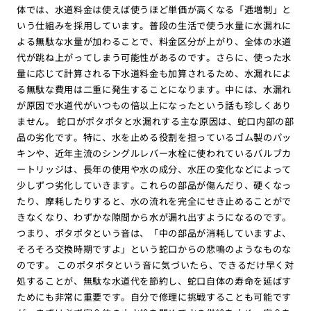
体では、水道料金は使えば使うほど単価が高くなる「逓増制」と
いう仕組みを採用しています。普段の生活で使う水量に水漏れに
よる無駄な水量が加わることで、料金区分が上がり、全体の水道
代が跳ね上がってしまう可能性があるのです。さらに、使った水
量に応じて計算される下水道料金も加算されるため、水漏れによ
る無駄な費用は二重に発生することになります。中には、水漏れ
が原因で水道代がいつもの倍以上になったという話も珍しくあり
ません。 蛇口がポタポタと水漏れする主な原因は、蛇口内部の部
品の劣化です。特に、水を止める役割を担っているゴム製のパッ
キンや、近年主流のシングルレバー水栓に使われているバルブカ
ートリッジは、長年の使用や水の成分、水圧の変化などによって
少しずつ劣化していきます。これらの部品が傷んだり、硬くなっ
たり、摩耗したりすると、水の流れを完全にせき止めることがで
きなくなり、わずかな隙間から水が漏れ出すようになるのです。
つまり、ポタポタという音は、「中の部品が消耗していますよ、
そろそろ交換時期ですよ」という蛇口からの悲鳴のようなものな
のです。 このポタポタという音に気づいたら、できるだけ早く対
処することが、無駄な水道代を節約し、蛇口自体の寿命を延ばす
ためにも非常に重要です。自分で修理に挑戦することも可能です