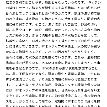
詰まりを引き起こしやすい原因ともなっているのです。 キッチン
の排水トラップに詰まりが発生する主な原因は、やはり私たちが
日々流してしまう油汚れと食べ物のカスです。調理や洗い物で使
われた油は、排水管の中を流れるうちに冷えて固まり、配管の内
側に張り付きます。そこに、洗い流されたご飯粒、野菜の切れ
端、お茶やコーヒーの粉、麺類のかけらといった小さな食べ物の
カスが絡みつき、さらに洗剤の石鹸カスや水垢なども加わって、
粘着性の高いヘドロ状の汚れとなって排水トラップの曲がった部
分に堆積していきます。排水トラップの構造上、水の勢いが緩や
かになる箇所があるため、これらの汚れが引っかかりやすく、
徐々に堆積して水の通り道を狭めていきます。これが、最終的に
排水の流れが悪くなる、あるいは完全に詰まってしまうという事
態を引き起こすのです。 排水の流れが悪い状態を放置すること
は、単に不便なだけでなく、悪臭の発生や雑菌の繁殖、さらには
排水の逆流といった、より深刻な問題に繋がる可能性がありま
す。このようなトラブルを防ぎ、快適なキッチン環境を保つため
には、排水トラップの構造を理解し、日頃から汚れを溜めない工
夫をすることが非常に重要です。油を直接流さない、食べ物のカ
スをしっかりゴミとして捨てる、定期的に排水口のゴミ受けを掃
除するといった簡単な心がけが、排水トラップの詰まりを防ぐ上