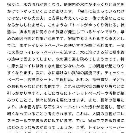
徐々に、水の流れが悪くなり、便器内の水位がゆっくりと時間を
かけて下がっていくことがあります。「完全に詰まっているわけ
ではないから大丈夫」と安易に考えていると、後で大変なことに
なるかもしれません。このような「トイレがゆっくり流れる」状
態は、排水系統に何らかの異常が発生しているサインであり、早
めの原因究明と対策が必要です。家庭で考えられる主な原因とし
ては、まずトイレットペーパーの使いすぎが挙げられます。一度
に大量のトイレットペーパーを流すと、水に溶けきる前に排水管
の途中で固まってしまい、水の通り道を狭めてしまうのです。特
に節水型トイレは流す水の量が少ないため、この問題が起こりや
すくなります。次に、水に溶けない異物の誤流です。ティッシュ
ペーパー、お掃除シート、生理用品、おむつ、携帯電話、子ども
のおもちゃなどが代表例です。これらは排水管の曲がり角などに
引っかかりやすく、そこにさらにトイレットペーパーや汚物が絡
みつくことで、徐々に流れを悪化させます。また、長年の使用に
より、排水管内部に尿石やスケールといった汚れが固着し、管が
細くなっていることも考えられます。これは、人間の血管がコレ
ステロールで詰まるのに似ています。では、家庭でできる対策に
はどのようなものがあるでしょうか。まず、トイレットペーパー