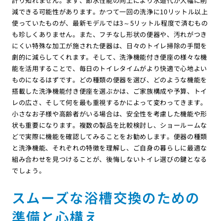
計り知れません。まず、節水性能の向上により水道代が大幅に削
減できる可能性があります。かつて一回の洗浄に10リットル以上
使っていたものが、最新モデルでは3～5リットル程度で済むもの
も珍しくありません。また、フチなし形状の便器や、汚れがつき
にくい特殊な加工が施された便器は、日々のトイレ掃除の手間を
劇的に減らしてくれます。そして、洗浄機能付き便座の様々な機
能を活用することで、毎日のトイレタイムがより快適で心地よい
ものになるはずです。どの種類の便器を選び、どのような機能を
搭載した洗浄機能付き便座を選ぶかは、ご家族構成や予算、トイ
レの広さ、そして何を最も重視するかによって変わってきます。
小さなお子様や高齢者がいる場合は、安全性を考慮した機能や形
状も重要になります。複数の製品を比較検討し、ショールームな
どで実際に機能を確認してみることをお勧めします。便器の種類
と洗浄機能、それぞれの特徴を理解し、ご自身の暮らしに最適な
組み合わせを見つけることが、後悔しないトイレ選びの鍵となる
でしょう。
スムーズな浴槽交換のための
準備と心構え