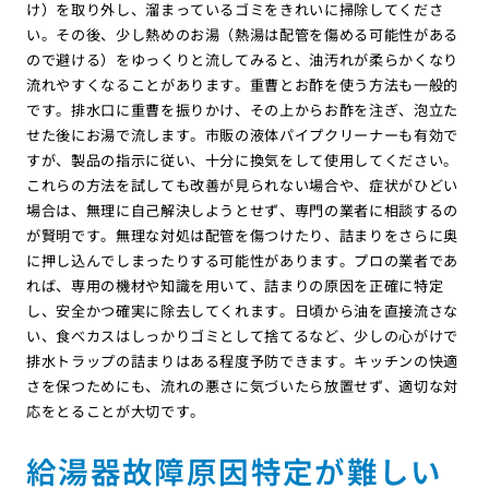
け）を取り外し、溜まっているゴミをきれいに掃除してくださ
い。その後、少し熱めのお湯（熱湯は配管を傷める可能性がある
ので避ける）をゆっくりと流してみると、油汚れが柔らかくなり
流れやすくなることがあります。重曹とお酢を使う方法も一般的
です。排水口に重曹を振りかけ、その上からお酢を注ぎ、泡立た
せた後にお湯で流します。市販の液体パイプクリーナーも有効で
すが、製品の指示に従い、十分に換気をして使用してください。
これらの方法を試しても改善が見られない場合や、症状がひどい
場合は、無理に自己解決しようとせず、専門の業者に相談するの
が賢明です。無理な対処は配管を傷つけたり、詰まりをさらに奥
に押し込んでしまったりする可能性があります。プロの業者であ
れば、専用の機材や知識を用いて、詰まりの原因を正確に特定
し、安全かつ確実に除去してくれます。日頃から油を直接流さな
い、食べカスはしっかりゴミとして捨てるなど、少しの心がけで
排水トラップの詰まりはある程度予防できます。キッチンの快適
さを保つためにも、流れの悪さに気づいたら放置せず、適切な対
応をとることが大切です。
給湯器故障原因特定が難しい