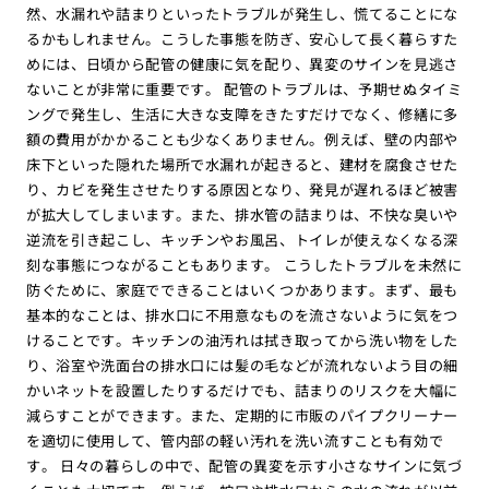
然、水漏れや詰まりといったトラブルが発生し、慌てることにな
るかもしれません。こうした事態を防ぎ、安心して長く暮らすた
めには、日頃から配管の健康に気を配り、異変のサインを見逃さ
ないことが非常に重要です。 配管のトラブルは、予期せぬタイミ
ングで発生し、生活に大きな支障をきたすだけでなく、修繕に多
額の費用がかかることも少なくありません。例えば、壁の内部や
床下といった隠れた場所で水漏れが起きると、建材を腐食させた
り、カビを発生させたりする原因となり、発見が遅れるほど被害
が拡大してしまいます。また、排水管の詰まりは、不快な臭いや
逆流を引き起こし、キッチンやお風呂、トイレが使えなくなる深
刻な事態につながることもあります。 こうしたトラブルを未然に
防ぐために、家庭でできることはいくつかあります。まず、最も
基本的なことは、排水口に不用意なものを流さないように気をつ
けることです。キッチンの油汚れは拭き取ってから洗い物をした
り、浴室や洗面台の排水口には髪の毛などが流れないよう目の細
かいネットを設置したりするだけでも、詰まりのリスクを大幅に
減らすことができます。また、定期的に市販のパイプクリーナー
を適切に使用して、管内部の軽い汚れを洗い流すことも有効で
す。 日々の暮らしの中で、配管の異変を示す小さなサインに気づ