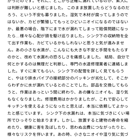
かったのです。それに、どこから正確に漏れているのか、素人に
は判断が難しいと感じました。 このまま放置したらどうなるのだ
ろう、という不安も募りました。湿気で木材が腐ってしまうので
はないか、カビが繁殖してもっとひどいニオイになるのではない
か、最悪の場合、階下にまで水が漏れてしまって賠償問題になっ
たら…様々な心配が頭を駆け巡りました。シンク下の収納物を全
て出す作業も、カビているかもしれないと思うと気が進みませ
ん。あの小さな水滴が、こんなにも大きな不安と手間をもたらす
のかと、改めて水漏れの恐ろしさを痛感しました。 結局、自分で
何とかするのは無理だと判断し、専門の水道修理業者に連絡しま
した。すぐに来てもらい、シンク下の配管を詳しく見てもらう
と、やはり排水パイプの接続部分のパッキンが劣化して、そこか
らわずかに水が漏れているとのことでした。部品を交換してもら
うと、作業はあっという間に終わり、あの嫌なニオイも、湿り気
もなくなりました。修理費用はかかりましたが、これで安心して
キッチンを使えるようになったと思えば、本当に依頼してよかっ
たと感じています。 シンク下の水漏れは、本当に気づきにくい場
所でひっそりと始まります。しかし、放置すると建物の寿命を縮
めたり、健康に害を及ぼしたり、思わぬ出費につながったりと、
様々なリスクを伴います。あの時、小さなニオイや湿り気に気づ