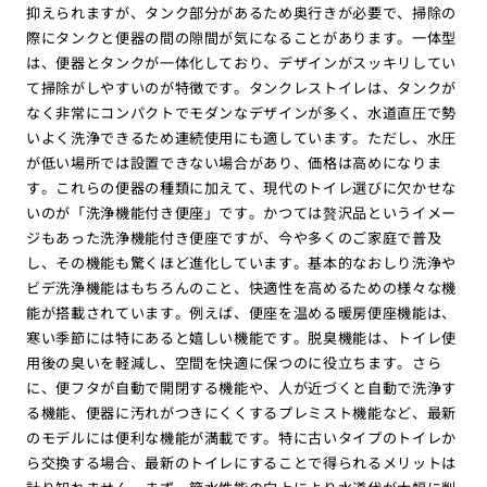
抑えられますが、タンク部分があるため奥行きが必要で、掃除の
際にタンクと便器の間の隙間が気になることがあります。一体型
は、便器とタンクが一体化しており、デザインがスッキリしてい
て掃除がしやすいのが特徴です。タンクレストイレは、タンクが
なく非常にコンパクトでモダンなデザインが多く、水道直圧で勢
いよく洗浄できるため連続使用にも適しています。ただし、水圧
が低い場所では設置できない場合があり、価格は高めになりま
す。これらの便器の種類に加えて、現代のトイレ選びに欠かせな
いのが「洗浄機能付き便座」です。かつては贅沢品というイメー
ジもあった洗浄機能付き便座ですが、今や多くのご家庭で普及
し、その機能も驚くほど進化しています。基本的なおしり洗浄や
ビデ洗浄機能はもちろんのこと、快適性を高めるための様々な機
能が搭載されています。例えば、便座を温める暖房便座機能は、
寒い季節には特にあると嬉しい機能です。脱臭機能は、トイレ使
用後の臭いを軽減し、空間を快適に保つのに役立ちます。さら
に、便フタが自動で開閉する機能や、人が近づくと自動で洗浄す
る機能、便器に汚れがつきにくくするプレミスト機能など、最新
のモデルには便利な機能が満載です。特に古いタイプのトイレか
ら交換する場合、最新のトイレにすることで得られるメリットは