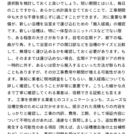
選択肢を検討しておくと良いでしょう。短い期間とはいえ、毎日
のことですから、あらかじめ計画を立てておくことで、工事期間
中も大きな不便を感じずに過ごすことができます。 次に重要な準
備が、新しい浴槽を浴室まで運び込むための「搬入経路」の確認
です。新しい浴槽は、特に一体型のユニットバスなどでない限
り、ある程度の大きさがあります。自宅の玄関ドア、廊下の幅、
曲がり角、そして浴室のドアの開口部などを浴槽のサイズと比較
して、無理なく運び込めるかを確認しておく必要があります。も
し、そのままでは運び込めない場合、玄関ドアや浴室ドアの枠を
一時的に外す、あるいは窓から搬入するといった方法が取られる
こともありますが、その分工事費用や期間が増える可能性があり
ます。事前に業者に現地調査をしてもらい、搬入経路についても
詳しく確認してもらうことが非常に重要です。こうした細かな点
まで丁寧に確認してくれる業者は、信頼できる証拠とも言えま
す。 工事を依頼する業者とのコミュニケーションも、スムーズな
浴槽交換のためには欠かせません。提示された見積もりの内容を
しっかりと確認し、工事の内訳、費用、工期、そして保証内容に
ついて不明な点があれば、遠慮なく質問しましょう。追加費用が
発生する可能性のある項目（例えば、古い浴槽撤去後の土台補修
など）についても、事前に説明を受けておくことで、後々のトラ