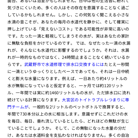
面台、あるいは浴室かもしれません。日中は他の生活音に紛れて
気づきにくいため、多くの人はその存在を意識することなく過ご
しているかもしれません。しかし、この何気なく聞こえる小さな
水滴の音こそが、あなたの毎月の水道代を静かに、そして確実に
押し上げている「見えないコスト」である可能性が非常に高いの
です。たった一滴と軽視してしまうその水が、実はあなたの家計
に無駄な負担をかけているのです。 では、なぜたった一滴の水漏
れが、そんなにも水道代に影響するのでしょうか。それは、水漏
れが一時的なものではなく、24時間止まることなく続いているか
らです。
武蔵野市で水道修理で排水口交換するには
たとえ一秒間
に一滴というゆっくりとしたペースであっても、それは一日中続
くと膨大な水量になります。例えば、一日あたり約4リットルの
水が無駄になっていると仮定すると、一ヶ月では約120リット
ル、一年間では実に約1460リットルもの水が、ただ排水口に流れ
続けている計算になります。
大宮区のトイトラブルレつまりに専
門チームが
、一般的な2リットルのペットボトルで換算すると、
年間で730本分以上の水に相当します。意識せずにこれだけの水
を毎日、毎日、垂れ流しているとしたら、どれほどの無駄が生じ
ていることでしょうか。 そして、この無駄になった水量の分だ
け、あなたは水道料金を支払わなければなりません。多くの自治