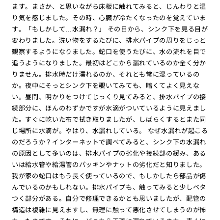
ます。まさか、と思いながら床板に触れてみると、じんわりと湿
り気を感じました。その時、心臓が冷たくなったのを覚えていま
す。「もしかして…水漏れ？」 その日から、シンク下を見る目が
変わりました。洗い物をするたびに、排水パイプの周りをじっと
観察するようになりました。蛇口を使うたびに、水の流れを目で
追うようになりました。最初はどこから漏れているのか全く分か
りません。排水時だけ濡れるのか、それとも常に湿っているの
か。夜中にそっとシンク下を覗いてみても、暗くてよく見えな
い。昼間、明かりをつけてじっくり見てみると、排水パイプの接
続部分に、ほんのわずかですが水滴がついているように見えまし
た。すぐに乾いた布で拭き取りましたが、しばらくするとまた同
じ場所に水滴が。やはり、水漏れしている。 なぜ水漏れが起こる
のだろうか？インターネットで調べてみると、シンク下の水漏れ
の原因として多いのは、排水パイプの劣化や接続部の緩み、ある
いは給水管や給湯管のパッキンやナットの劣化だと知りました。
我が家の蛇口はもう長く使っているので、もしかしたら部品が傷
んでいるのかもしれない。排水パイプも、触ってみると少しベタ
つく部分がある。自分で修理できるかとも思いましたが、配管の
構造は複雑に見えますし、無理に触って悪化させてしまうのが怖