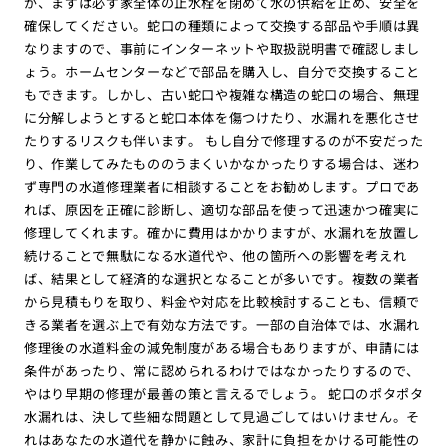
が、まずは必ず家全体の止水栓を閉めて水の供給を止め、安全を
確保してください。蛇口の種類によって交換する部品や手順は異
なりますので、事前にインターネットや取扱説明書で確認しまし
ょう。ホームセンターなどで部品を購入し、自分で交換すること
もできます。しかし、古い蛇口や複雑な構造の蛇口の場合、無理
に分解しようとすると蛇口本体を傷つけたり、水漏れを悪化させ
たりするリスクも伴います。 もし自分で修理するのが不安だった
り、作業してみたもののうまくいかなかったりする場合は、迷わ
ず専門の水道修理業者に相談することをお勧めします。プロであ
れば、原因を正確に診断し、適切な部品を使って迅速かつ確実に
修理してくれます。確かに費用はかかりますが、水漏れを放置し
続けることで無駄になる水道代や、他の箇所への影響を考えれ
ば、結果として経済的な選択となることが多いです。複数の業者
から見積もりを取り、料金や対応を比較検討することも、信頼で
きる業者を選ぶ上で有効な方法です。一部の自治体では、水漏れ
修理後の水道料金の減免制度がある場合もありますが、申請には
条件があったり、常に認められるわけではなかったりするので、
やはり早期の修理が最善の策と言えるでしょう。 蛇口のポタポタ
水漏れは、決して些細な問題として見過ごしてはいけません。そ
れはあなたの水道代を静かに蝕み、家計に負担をかける可能性の