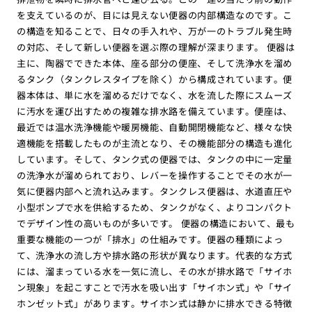
を支えているのが、目には見えない便器の内部構造なのです。こ
の構造を知ることで、日々の手入れや、万が一のトラブル発生時
の対応、そして新しい便器を選ぶ際の理解が深まります。 便器は
主に、陶器でできた本体、座る部分の便座、そして洗浄水を溜め
るタンク（タンクレスタイプを除く）から構成されています。便
器本体は、単に水を溜めるだけでなく、水を流した際にスムーズ
に汚水を運び出すための複雑な排水路を備えています。便座は、
最近では温水洗浄機能や暖房機能、自動開閉機能など、様々な快
適機能を搭載したものが主流となり、その機能部分の構造も進化
しています。そして、タンク式の便器では、タンクの中に一定量
の洗浄水が溜められており、レバーを操作することでその水が一
気に便器内部へと流れ込みます。タンクレス便器は、水道直圧や
小型ポンプで水を供給するため、タンクがなく、よりコンパクト
でデザイン性の高いものが多いです。 便器の構造において、最も
重要な機能の一つが「排水」の仕組みです。便器の種類によっ
て、洗浄水の流し方や排水路の形状が異なります。代表的な方式
には、溜まっている水を一気に流し、その水が排水路で「サイホ
ン現象」を起こすことで汚水を吸い出す「サイホン式」や「サイ
ホンゼット式」があります。サイホン式は静かに排水できる特徴