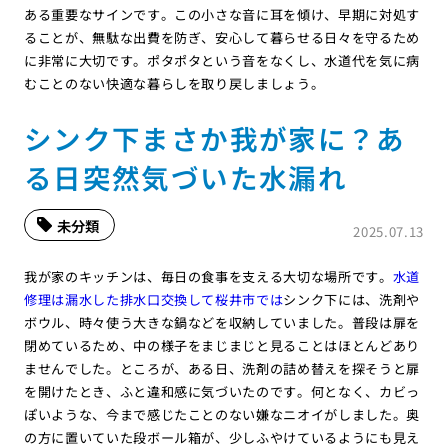
ある重要なサインです。この小さな音に耳を傾け、早期に対処す
ることが、無駄な出費を防ぎ、安心して暮らせる日々を守るため
に非常に大切です。ポタポタという音をなくし、水道代を気に病
むことのない快適な暮らしを取り戻しましょう。
シンク下まさか我が家に？あ
る日突然気づいた水漏れ
未分類
2025.07.13
我が家のキッチンは、毎日の食事を支える大切な場所です。
水道
修理は漏水した排水口交換して桜井市では
シンク下には、洗剤や
ボウル、時々使う大きな鍋などを収納していました。普段は扉を
閉めているため、中の様子をまじまじと見ることはほとんどあり
ませんでした。ところが、ある日、洗剤の詰め替えを探そうと扉
を開けたとき、ふと違和感に気づいたのです。何となく、カビっ
ぽいような、今まで感じたことのない嫌なニオイがしました。奥
の方に置いていた段ボール箱が、少しふやけているようにも見え