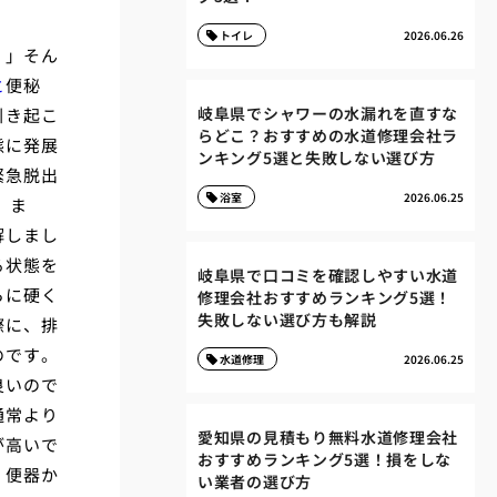
トイレ
2026.06.26
！」そん
と
便秘
岐阜県でシャワーの水漏れを直すな
引き起こ
らどこ？おすすめの水道修理会社ラ
態に発展
ンキング5選と失敗しない選び方
緊急脱出
浴室
2026.06.25
 ま
解しまし
る状態を
岐阜県で口コミを確認しやすい水道
らに硬く
修理会社おすすめランキング5選！
失敗しない選び方も解説
際に、排
のです。
水道修理
2026.06.25
良いので
通常より
愛知県の見積もり無料水道修理会社
が高いで
おすすめランキング5選！損をしな
、便器か
い業者の選び方