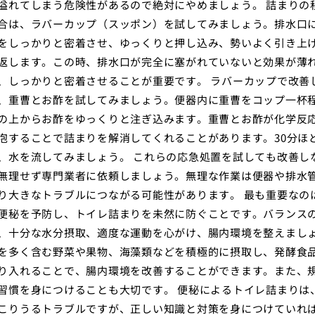
溢れてしまう危険性があるので絶対にやめましょう。 詰まりの
合は、ラバーカップ（スッポン）を試してみましょう。排水口
をしっかりと密着させ、ゆっくりと押し込み、勢いよく引き上
返します。この時、排水口が完全に塞がれていないと効果が薄
、しっかりと密着させることが重要です。 ラバーカップで改善
、重曹とお酢を試してみましょう。便器内に重曹をコップ一杯
の上からお酢をゆっくりと注ぎ込みます。重曹とお酢が化学反
泡することで詰まりを解消してくれることがあります。30分ほ
、水を流してみましょう。 これらの応急処置を試しても改善し
無理せず専門業者に依頼しましょう。無理な作業は便器や排水
り大きなトラブルにつながる可能性があります。 最も重要なの
便秘を予防し、トイレ詰まりを未然に防ぐことです。バランス
、十分な水分摂取、適度な運動を心がけ、腸内環境を整えまし
を多く含む野菜や果物、海藻類などを積極的に摂取し、発酵食
り入れることで、腸内環境を改善することができます。また、
習慣を身につけることも大切です。 便秘によるトイレ詰まりは
こりうるトラブルですが、正しい知識と対策を身につけていれ