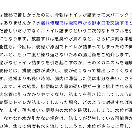
は便秘で苦しかったのに、今朝はトイレが詰まって大パニック
はありませんか？
水漏れ修理では阪南市から排水口を交換する
だ苦しいだけでなく、トイレ詰まりという二次的なトラブルを
にもなります。放置すれば悪臭や水漏れなど、さらに深刻な事
能性も。今回は、便秘が原因でトイレが詰まってしまった時の
アルと、もう二度と繰り返さないための腸活術をご紹介します。
秘がなぜトイレ詰まりを引き起こすのか、そのメカニズムを理
便秘とは、排便回数が減少し、便が硬くなって排出しにくくな
す。通常よりも長い時間、腸内に滞留した便は水分を失い、さ
します。その結果、排便時に大量の硬い便が一度に排出される
排水管に引っかかりやすくなり、詰まりを引き起こしてしまう
実際にトイレが詰まってしまった場合、どのように対処すれば
か。まず、落ち着いて便器内の水位を確認しましょう。水位が
、なかなか水が引かない場合は、詰まりが発生している可能性
の時、焦って何度も水を流してしまうと、水位がさらに上昇し