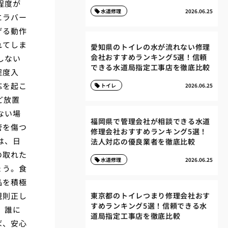
程度が
水道修理
2026.06.25
にラバー
げる動作
れてしま
愛知県のトイレの水が流れない修理
会社おすすめランキング5選！信頼
しない
できる水道局指定工事店を徹底比較
程度入
応を起こ
トイレ
2026.06.25
ど放置
ない場
福岡県で管理会社が相談できる水道
管を傷つ
修理会社おすすめランキング5選！
は、日
法人対応の優良業者を徹底比較
の取れた
水道修理
2026.06.25
ょう。食
品を積極
規則正し
東京都のトイレつまり修理会社おす
すめランキング5選！信頼できる水
、誰に
道局指定工事店を徹底比較
ば、安心