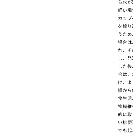
ら水が
軽い場
カップ
を繰り
うため
場合は
れ、そ
し、発
した後
合は、
け、よ
頃から
食生活
物繊維
的に取
い排便
でも起