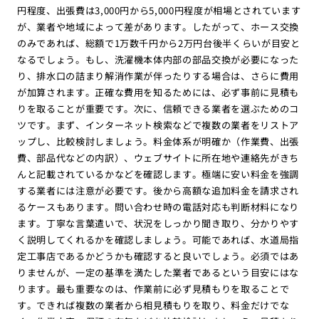
円程度、出張費は3,000円から5,000円程度が相場とされています
が、業者や地域によって差があります。したがって、ホース交換
のみであれば、総額で1万数千円から2万円台後半くらいが目安と
なるでしょう。もし、洗濯機本体内部の部品交換が必要になった
り、排水口の詰まり解消作業が伴ったりする場合は、さらに費用
が加算されます。正確な費用を知るためには、必ず事前に見積も
りを取ることが重要です。次に、信頼できる業者を選ぶためのコ
ツです。まず、インターネット検索などで複数の業者をリストア
ップし、比較検討しましょう。料金体系が明確か（作業費、出張
費、部品代などの内訳）、ウェブサイトに所在地や連絡先がきち
んと記載されているかなどを確認します。極端に安い料金を強調
する業者には注意が必要です。後から高額な追加料金を請求され
るケースもあります。問い合わせ時の電話対応も判断材料になり
ます。丁寧な言葉遣いで、状況をしっかり聞き取り、分かりやす
く説明してくれるかを確認しましょう。可能であれば、水道局指
定工事店であるかどうかも確認すると良いでしょう。必須ではあ
りませんが、一定の基準を満たした業者であるという目安にはな
ります。最も重要なのは、作業前に必ず見積もりを取ることで
す。できれば複数の業者から相見積もりを取り、料金だけでな