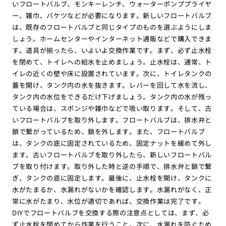
いフロートバルブ、モンキーレンチ、ウォーターポンププライヤ
ー、雑巾、バケツなどが必要になります。新しいフロートバルブ
は、既存のフロートバルブと同じタイプのものを選ぶようにしま
しょう。ホームセンターやインターネット通販などで購入できま
す。道具が揃ったら、いよいよ交換作業です。まず、必ず止水栓
を閉めて、トイレへの給水を止めましょう。止水栓は、通常、ト
イレの近くの壁や床に設置されています。次に、トイレタンクの
蓋を開け、タンク内の水を抜きます。レバーを回して水を流し、
タンク内の水位をできるだけ下げましょう。タンク内の水が残っ
ている場合は、スポンジや雑巾などで吸い取ります。そして、古
いフロートバルブを取り外します。フロートバルブは、排水弁と
鎖で繋がっているため、鎖を外します。また、フロートバルブ
は、タンクの底に固定されているため、固定ナットを緩めて外し
ます。古いフロートバルブを取り外したら、新しいフロートバル
ブを取り付けます。取り外した時と逆の手順で、排水弁と鎖で繋
ぎ、タンクの底に固定します。最後に、止水栓を開け、タンクに
水がたまるか、水漏れがないかを確認します。水漏れがなく、正
常に水がたまり、水位が適切であれば、交換作業は完了です。
DIYでフロートバルブを交換する際の注意点としては、まず、必
ず止水栓を閉めてから作業を行うこと。次に、水漏れを防ぐため