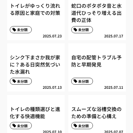
トイレがゆっくり流れ
蛇口のポタポタ音と水
る原因と家庭での対策
道代ひっそり増える出
費の正体
未分類
未分類
2025.07.23
2025.07.17
シンク下まさか我が家
自宅の配管トラブル予
に？ある日突然気づい
防と早期発見
た水漏れ
未分類
未分類
2025.07.13
2025.07.11
トイレの種類選びと進
スムーズな浴槽交換の
化する快適機能
ための準備と心構え
未分類
未分類
2025.07.10
2025.07.07