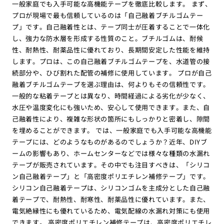
一般家庭でも入手可能な高機能テープを徹底比較します。 まず、
プロが現場で最も信頼しているのは「自己融着ブチルゴムテー
プ」です。自己融着性とは、テープ同士が圧着することで一体化
し、強力な防水層を形成する性質のこと。ブチルゴムは、耐候
性、耐熱性、耐薬品性に優れており、長期間安定した性能を維持
します。プロは、この自己融着ブチルゴムテープを、水道管の接
続部分や、ひび割れた配管の補修に使用しています。 プロが自己
融着ブチルゴムテープを選ぶ理由は、何よりもその信頼性です。
一般的な粘着テープとは異なり、時間経過による劣化が少なく、
水圧や温度変化にも強いため、安心して使用できます。また、自
己融着性により、複雑な形状の箇所にもしっかりと密着し、隙間
を埋めることができます。 では、一般家庭でも入手可能な高機能
テープには、どのようなものがあるのでしょうか？近年、DIYブ
ームの影響もあり、ホームセンターなどでは様々な種類の水漏れ
テープが販売されています。その中でも注目すべきは、「シリコ
ン自己融着テープ」と「高密度ポリエチレン補修テープ」です。
シリコン自己融着テープは、シリコンゴムを主成分とした自己融
着テープで、耐熱性、耐寒性、耐薬品性に優れています。また、
電気絶縁性にも優れているため、電気配線の水漏れ対策にも使用
できます。 高密度ポリエチレン補修テープは、高密度ポリエチレ