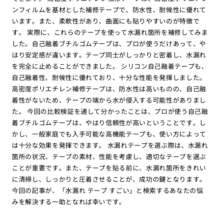
ンフィルムを基材とした補修テープで、防水性、耐候性に優れて
います。また、柔軟性があり、曲面にも貼りやすいのが特徴で
す。 実際に、これらのテープを使って水漏れ箇所を補修してみま
した。自己融着ブチルゴムテープは、プロが使うだけあって、や
はり安定感が違います。テープ同士がしっかりと密着し、水漏れ
を完全に止めることができました。 シリコン自己融着テープも、
自己融着性、耐候性に優れており、十分な性能を発揮しました。
高密度ポリエチレン補修テープは、防水性は高いものの、自己融
着性がないため、テープの端から水が侵入する可能性がありまし
た。 今回の比較検証を通して分かったことは、プロが使う自己融
着ブチルゴムテープは、やはり信頼性が高いということです。し
かし、一般家庭でも入手可能な高機能テープも、使い方によって
は十分な効果を発揮できます。 水漏れテープを選ぶ際は、水漏れ
箇所の状況、テープの素材、性能を考慮し、適切なテープを選ぶ
ことが重要です。また、テープを貼る前に、水漏れ箇所をきれい
に清掃し、しっかりと圧着させることが、成功の鍵となります。
今回の記事が、「水漏れ テープ すごい」と検索するあなたの悩
みを解決する一助となれば幸いです。