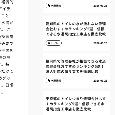
、経済的
水道修理
2026.06.25
アイテ
くこと
、水滴が
愛知県のトイレの水が流れない修理
会社おすすめランキング5選！信頼
。 さ
できる水道局指定工事店を徹底比較
の換気扇
が必要で
トイレ
2026.06.25
の手間を
室の隙
福岡県で管理会社が相談できる水道
す。特
修理会社おすすめランキング5選！
るだけで
法人対応の優良業者を徹底比較
めグッ
水道修理
2026.06.25
う。日頃
す。
東京都のトイレつまり修理会社おす
すめランキング5選！信頼できる水
道局指定工事店を徹底比較