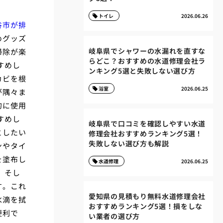
トイレ
2026.06.26
谷市が排
めグッズ
岐阜県でシャワーの水漏れを直すな
掃除が楽
らどこ？おすすめの水道修理会社ラ
すめし
ンキング5選と失敗しない選び方
カビを根
浴室
2026.06.25
が隅々ま
的に使用
すめし
岐阜県で口コミを確認しやすい水道
としたい
修理会社おすすめランキング5選！
失敗しない選び方も解説
ンやタイ
を塗布し
水道修理
2026.06.25
 そし
す。これ
愛知県の見積もり無料水道修理会社
水滴を拭
おすすめランキング5選！損をしな
便利で
い業者の選び方