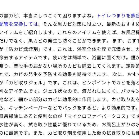
の黒カビ、本当にしつこくて困りますよね。
トイレつまりを熊
配管を交換しては
、そんな黒カビ対策に役立つ、最新のおすす
アイテムをご紹介します。これらのアイテムを使えば、お風呂
だけでなく、黒カビの発生も防ぐことができます。 まず、おす
が「防カビ燻煙剤」です。これは、浴室全体を煙で充満させ、
除去するアイテムです。使い方は簡単で、浴室に置くだけ。煙
渡り、普段手の届かない場所のカビも除去してくれます。定期
とで、カビの発生を予防する効果も期待できます。 次に、おす
が「カビ取りジェル」です。これは、ピンポイントでカビを落
利なアイテムです。ジェル状なので、液だれしにくく、パッキ
地など、細かい部分のカビに効果的に作用します。カビ取り剤
ら、キッチンペーパーなどでパックをすると、より効果的です。
風呂掃除にあると便利なのが「マイクロファイバークロス」で
水性が高く、拭き取り性能に優れているため、お風呂上がりの
のに最適です。また、カビ取り剤を使用した後の拭き取りにも