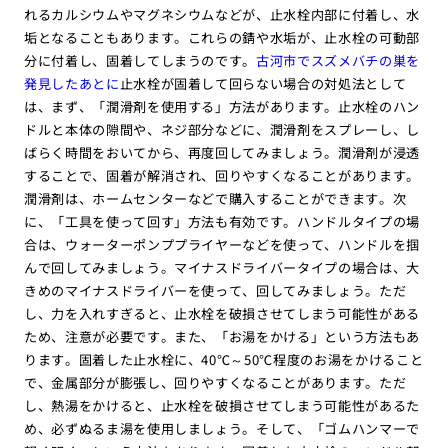
れるカルシウムやマグネシウムなどが、止水栓内部に付着し、水
垢となることもあります。これらの錆や水垢が、止水栓の可動部
分に付着し、固着してしまうのです。
古河市でスズメバチの巣を
発見したあとに
止水栓が固着して回らない場合の対処法として
は、まず、「潤滑剤を使用する」方法があります。止水栓のハン
ドルと本体の隙間や、ネジ部分などに、潤滑剤をスプレーし、し
ばらく時間をおいてから、再度回してみましょう。潤滑剤が浸透
することで、固着が解消され、回りやすくなることがあります。
潤滑剤は、ホームセンターなどで購入することができます。次
に、「工具を使って回す」方法も有効です。ハンドルタイプの場
合は、ウォーターポンププライヤーなどを使って、ハンドルを掴
んで回してみましょう。マイナスドライバータイプの場合は、大
きめのマイナスドライバーを使って、回してみましょう。ただ
し、力を入れすぎると、止水栓を破損させてしまう可能性がある
ため、注意が必要です。また、「お湯をかける」という方法もあ
ります。固着した止水栓に、40℃～50℃程度のお湯をかけること
で、金属部分が膨張し、回りやすくなることがあります。ただ
し、熱湯をかけると、止水栓を破損させてしまう可能性があるた
め、必ずぬるま湯を使用しましょう。そして、「ゴムハンマーで