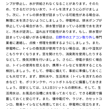
ンプが停止し、水が供給されなくなることがあります。そのた
め、できるだけ少ない水で、トイレを流すように心がけましょ
う。次に、トイレの排水管が詰まっている可能性がある場合は、
無理に水を流さないようにしましょう。停電時は、排水ポンプが
停止している場合があり、排水管が詰まっている状態で水を流す
と、汚水が逆流し、溢れ出す可能性があります。もし、排水管が
詰まっている疑いがある場合は、
日野市のエアコン取り外し
専門
業者に連絡し、点検・修理を依頼するようにしましょう。また、
停電時に、トイレの換気扇が使用できない場合は、臭いや湿気が
こもりやすくなります。窓を開けたり、消臭剤を使用したりする
などして、換気対策を行いましょう。さらに、停電が長引く場合
は、トイレの使用を控えるか、携帯トイレなどを使用することも
検討しましょう。そして、停電に備えて、事前に準備しておくこ
とも大切です。まず、飲料水や、生活用水（トイレを流すための
水など）を、ポリタンクや、ペットボトルなどに備蓄しておきま
しょう。目安としては、1人1日3リットルの飲料水、そして、生
活用水は、お風呂の浴槽に水を張っておくなど、できる範囲で備
蓄しておくと安心です。また、懐中電灯や、ラジオ、カセットコ
ンロ、簡易トイレなども用意しておくと、停電時に役立ちます。