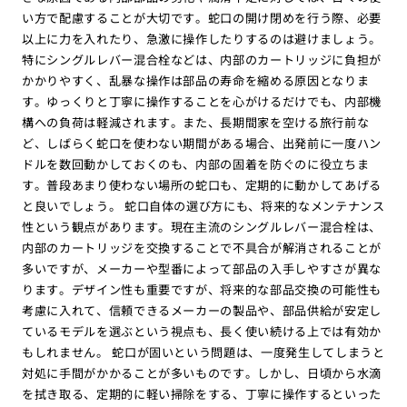
い方で配慮することが大切です。蛇口の開け閉めを行う際、必要
以上に力を入れたり、急激に操作したりするのは避けましょう。
特にシングルレバー混合栓などは、内部のカートリッジに負担が
かかりやすく、乱暴な操作は部品の寿命を縮める原因となりま
す。ゆっくりと丁寧に操作することを心がけるだけでも、内部機
構への負荷は軽減されます。また、長期間家を空ける旅行前な
ど、しばらく蛇口を使わない期間がある場合、出発前に一度ハン
ドルを数回動かしておくのも、内部の固着を防ぐのに役立ちま
す。普段あまり使わない場所の蛇口も、定期的に動かしてあげる
と良いでしょう。 蛇口自体の選び方にも、将来的なメンテナンス
性という観点があります。現在主流のシングルレバー混合栓は、
内部のカートリッジを交換することで不具合が解消されることが
多いですが、メーカーや型番によって部品の入手しやすさが異な
ります。デザイン性も重要ですが、将来的な部品交換の可能性も
考慮に入れて、信頼できるメーカーの製品や、部品供給が安定し
ているモデルを選ぶという視点も、長く使い続ける上では有効か
もしれません。 蛇口が固いという問題は、一度発生してしまうと
対処に手間がかかることが多いものです。しかし、日頃から水滴
を拭き取る、定期的に軽い掃除をする、丁寧に操作するといった