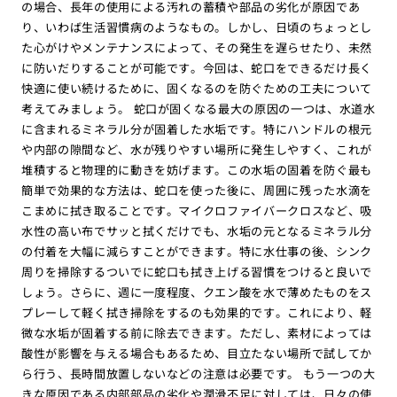
の場合、長年の使用による汚れの蓄積や部品の劣化が原因であ
り、いわば生活習慣病のようなもの。しかし、日頃のちょっとし
た心がけやメンテナンスによって、その発生を遅らせたり、未然
に防いだりすることが可能です。今回は、蛇口をできるだけ長く
快適に使い続けるために、固くなるのを防ぐための工夫について
考えてみましょう。 蛇口が固くなる最大の原因の一つは、水道水
に含まれるミネラル分が固着した水垢です。特にハンドルの根元
や内部の隙間など、水が残りやすい場所に発生しやすく、これが
堆積すると物理的に動きを妨げます。この水垢の固着を防ぐ最も
簡単で効果的な方法は、蛇口を使った後に、周囲に残った水滴を
こまめに拭き取ることです。マイクロファイバークロスなど、吸
水性の高い布でサッと拭くだけでも、水垢の元となるミネラル分
の付着を大幅に減らすことができます。特に水仕事の後、シンク
周りを掃除するついでに蛇口も拭き上げる習慣をつけると良いで
しょう。さらに、週に一度程度、クエン酸を水で薄めたものをス
プレーして軽く拭き掃除をするのも効果的です。これにより、軽
微な水垢が固着する前に除去できます。ただし、素材によっては
酸性が影響を与える場合もあるため、目立たない場所で試してか
ら行う、長時間放置しないなどの注意は必要です。 もう一つの大
きな原因である内部部品の劣化や潤滑不足に対しては、日々の使