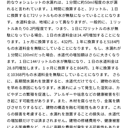
的なウォシュレットの水漏れは、１分間に約50ml程度の水が漏
れると言われています。１時間に換算すると、3リットル、１日
に換算すると72リットルもの水が無駄になっていることになりま
す。 水道料金は、地域によって異なりますが、一般的に、１リッ
トルあたり0.2円程度です。つまり、１日に72リットルの水が無
駄になっている場合、１日の水道料金は14.4円増加することにな
ります。１ヶ月に換算すると、432円、１年に換算すると5184円
もの水道料金を無駄にしていることになります。 もし、水漏れが
１分間に100mlだった場合、水道代の増加額はさらに大きくなり
ます。１日に144リットルの水が無駄になり、１日の水道料金は
28.8円増加します。１ヶ月に換算すると864円、１年に換算する
と10368円もの水道料金を無駄にしていることになります。 さら
に、長期間水漏れを放置すると、水道代だけでなく、建物の劣化
を早める原因にもなります。水漏れによって発生した湿気は、カ
ビやダニの繁殖を促進し、アレルギーや喘息などの健康被害を引
き起こす可能性があります。また、木材を腐らせたり、金属を錆
びさせたりするなど、建物の構造を蝕む可能性もあります。 これ
らの損害を考慮すると、水漏れを放置することの損失は、水道代
の増加額だけでは済まされません。建物の修繕費用や、健康被害
による医療費など、さらに高額な費用が発生する可能性もありま