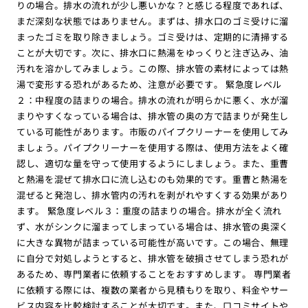
りの場合。排水の流れが少し悪いかな？と感じる程度であれば、
まだ深刻な状態ではありません。まずは、排水口のゴミ受けに溜
まったゴミを取り除きましょう。ゴミ受けは、定期的に清掃する
ことが大切です。次に、排水口に熱湯をゆっくりと注ぎ込み、油
汚れを溶かしてみましょう。この際、排水管の素材によっては熱
湯で変形する恐れがあるため、注意が必要です。 緊急度レベル
２：中程度の詰まりの場合。排水の流れが明らかに悪く、水が溜
まりやすくなっている場合は、排水管の奥の方で詰まりが発生し
ている可能性があります。市販のパイプクリーナーを使用してみ
ましょう。パイプクリーナーを使用する際は、使用方法をよく確
認し、適切な量を守って使用するようにしましょう。また、重曹
と熱湯を混ぜて排水口に流し込むのも効果的です。重曹と熱湯を
混ぜると発泡し、排水管内の汚れを剥がれやすくする効果があり
ます。 緊急度レベル３：重度の詰まりの場合。排水が全く流れ
ず、水がシンクに溜まってしまっている場合は、排水管の奥深く
に大きな異物が詰まっている可能性が高いです。この場合、無理
に自分で対処しようとすると、排水管を破損させてしまう恐れが
あるため、専門業者に依頼することをおすすめします。 専門業者
に依頼する際には、複数の業者から見積もりを取り、料金やサー
ビス内容を比較検討することが大切です。また、口コミサイトや